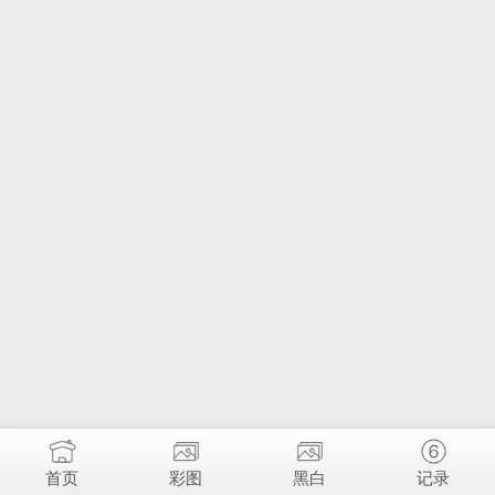
首页
彩图
黑白
记录