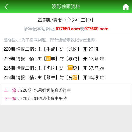
澳彩独家资料
220期: 情报中心必中二肖中
请牢记本站网址:
977559.com
或
977669.com
温馨提示:为了提高网速，部分连错期数记录已删除
220期 情报二俏 : 主【牛虎】防【龙蛇】 开 ?? 准
219期 情报二俏 : 主【
鼠
羊】防【猴鸡】 开 43,鼠 准
216期 情报二俏 : 主【虎蛇】防【
马
鸡】 开 37,马 准
213期 情报二俏 : 主【鼠牛】防【兔
猴
】 开 35,猴 准
上一篇：
220期: 水果奶奶传真①肖中
下一篇：
220期: 刘伯温①肖中平特