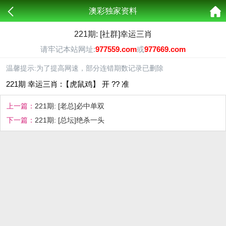
澳彩独家资料
221期: [社群]幸运三肖
请牢记本站网址:
977559.com
或
977669.com
温馨提示:为了提高网速，部分连错期数记录已删除
221期 幸运三肖 :【虎鼠鸡】 开 ?? 准
上一篇：
221期: [老总]必中单双
下一篇：
221期: [总坛]绝杀一头