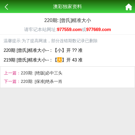
澳彩独家资料
220期: [曾氏]精准大小
请牢记本站网址:
977559.com
或
977669.com
温馨提示:为了提高网速，部分连错期数记录已删除
220期 [曾氏]精准大小-- : 【小】开 ?? 准
219期 [曾氏]精准大小-- : 【
大
】开 43 准
上一篇：
220期: [绝版]必中三头
下一篇：
220期: [保准]绝杀一肖