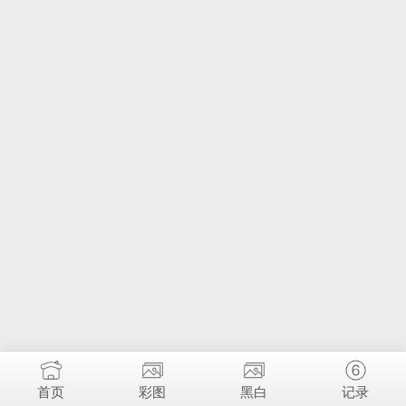
首页
彩图
黑白
记录