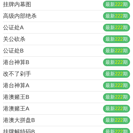
挂牌内幕图
最新
222
期
高级内部绝杀
最新
222
期
公证处A
最新
222
期
关公砍杀
最新
222
期
公证处B
最新
222
期
港台神算B
最新
222
期
改不了剁手
最新
222
期
港台神算A
最新
222
期
港澳赌王B
最新
222
期
港澳赌王A
最新
222
期
港澳大拼盘B
最新
222
期
挂牌解特码B
最新
222
期