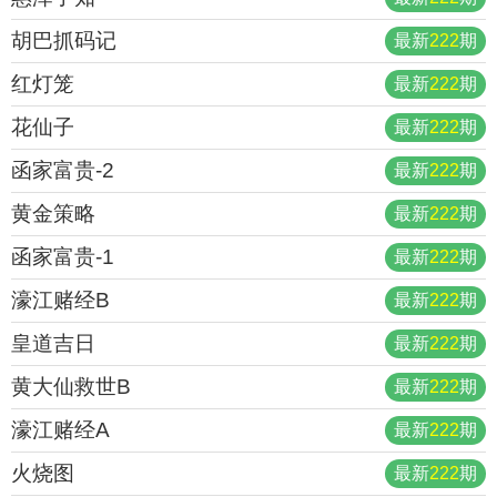
胡巴抓码记
最新
222
期
红灯笼
最新
222
期
花仙子
最新
222
期
函家富贵-2
最新
222
期
黄金策略
最新
222
期
函家富贵-1
最新
222
期
濠江赌经B
最新
222
期
皇道吉日
最新
222
期
黄大仙救世B
最新
222
期
濠江赌经A
最新
222
期
火烧图
最新
222
期