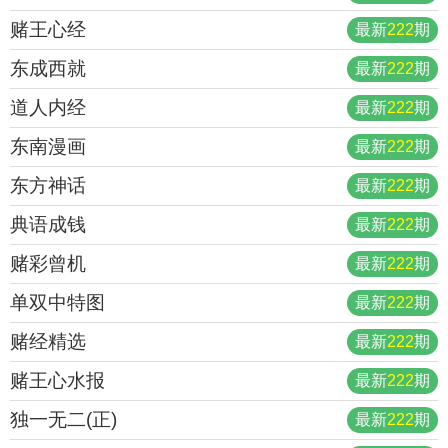
赌王心经
最新
222
期
东成西就
最新
222
期
道人内经
最新
222
期
东南漫画
最新
222
期
东方神话
最新
222
期
典语成钱
最新
222
期
赌彩曾机
最新
222
期
单双中特图
最新
222
期
赌经精选
最新
222
期
赌王心水报
最新
222
期
独一无二(正)
最新
222
期