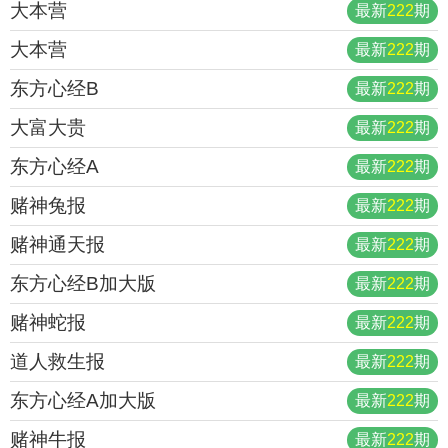
大本营
最新
222
期
大本营
最新
222
期
东方心经B
最新
222
期
大富大贵
最新
222
期
东方心经A
最新
222
期
赌神兔报
最新
222
期
赌神通天报
最新
222
期
东方心经B加大版
最新
222
期
赌神蛇报
最新
222
期
道人救生报
最新
222
期
东方心经A加大版
最新
222
期
赌神牛报
最新
222
期