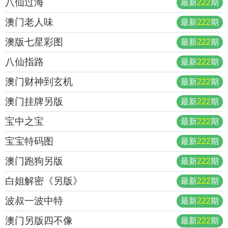
八仙过海
最新
222
期
澳门老人味
最新
222
期
澳版七星彩图
最新
222
期
八仙指路
最新
222
期
澳门财神到玄机
最新
222
期
澳门挂牌另版
最新
222
期
宝中之宝
最新
222
期
宝宝特码图
最新
222
期
澳门跑狗另版
最新
222
期
白姐解密《另版》
最新
222
期
波叔一波中特
最新
222
期
澳门另版四不像
最新
222
期