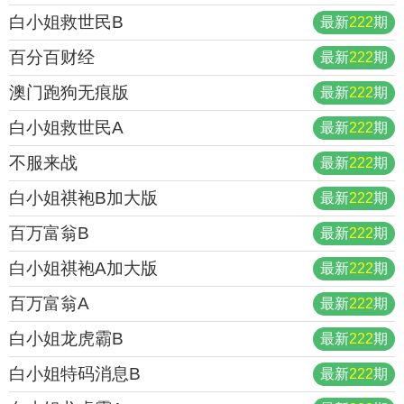
白小姐救世民B
最新
222
期
百分百财经
最新
222
期
澳门跑狗无痕版
最新
222
期
白小姐救世民A
最新
222
期
不服来战
最新
222
期
白小姐祺袍B加大版
最新
222
期
百万富翁B
最新
222
期
白小姐祺袍A加大版
最新
222
期
百万富翁A
最新
222
期
白小姐龙虎霸B
最新
222
期
白小姐特码消息B
最新
222
期