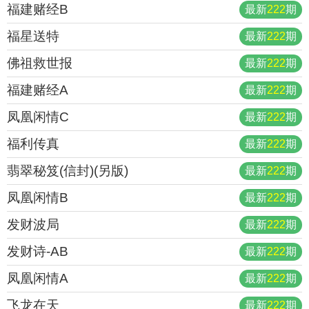
福建赌经B
最新
222
期
福星送特
最新
222
期
佛祖救世报
最新
222
期
福建赌经A
最新
222
期
凤凰闲情C
最新
222
期
福利传真
最新
222
期
翡翠秘笈(信封)(另版)
最新
222
期
凤凰闲情B
最新
222
期
发财波局
最新
222
期
发财诗-AB
最新
222
期
凤凰闲情A
最新
222
期
飞龙在天
最新
222
期