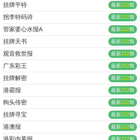
挂牌平特
最新
222
期
拐李特码诗
最新
222
期
管家婆心水报A
最新
222
期
挂牌天书
最新
222
期
观音救世报
最新
222
期
广东彩王
最新
222
期
挂牌解密
最新
222
期
港霸报
最新
222
期
狗头传密
最新
222
期
挂牌寻宝
最新
222
期
港澳报
最新
222
期
港彩内幕报
最新
222
期