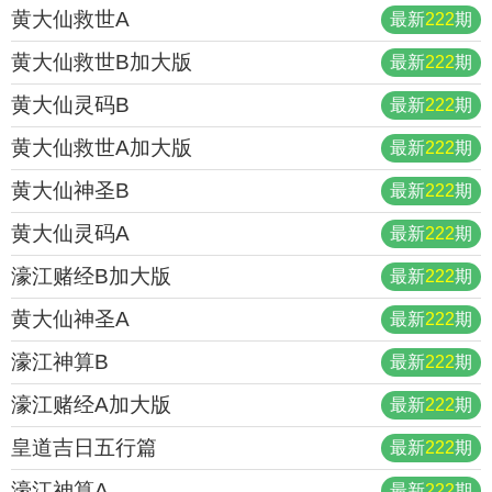
黄大仙救世A
最新
222
期
黄大仙救世B加大版
最新
222
期
黄大仙灵码B
最新
222
期
黄大仙救世A加大版
最新
222
期
黄大仙神圣B
最新
222
期
黄大仙灵码A
最新
222
期
濠江赌经B加大版
最新
222
期
黄大仙神圣A
最新
222
期
濠江神算B
最新
222
期
濠江赌经A加大版
最新
222
期
皇道吉日五行篇
最新
222
期
濠江神算A
最新
222
期