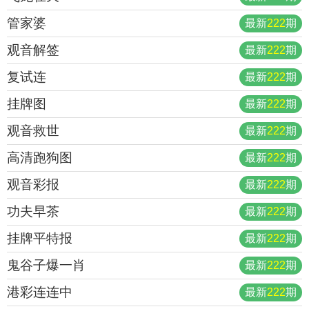
管家婆
最新
222
期
观音解签
最新
222
期
复试连
最新
222
期
挂牌图
最新
222
期
观音救世
最新
222
期
高清跑狗图
最新
222
期
观音彩报
最新
222
期
功夫早茶
最新
222
期
挂牌平特报
最新
222
期
鬼谷子爆一肖
最新
222
期
港彩连连中
最新
222
期