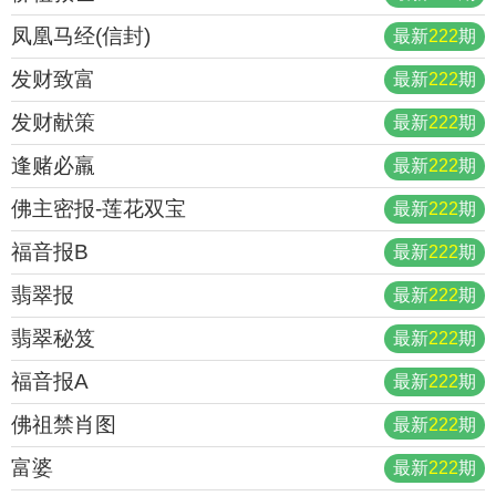
凤凰马经(信封)
最新
222
期
发财致富
最新
222
期
发财献策
最新
222
期
逢赌必羸
最新
222
期
佛主密报-莲花双宝
最新
222
期
福音报B
最新
222
期
翡翠报
最新
222
期
翡翠秘笈
最新
222
期
福音报A
最新
222
期
佛祖禁肖图
最新
222
期
富婆
最新
222
期