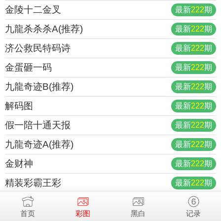
金陵十二金叉
最新
222
期
九龍杀杀杀A(推荐)
最新
222
期
济公救民特码诗
最新
222
期
金蛋砸一码
最新
222
期
九龍奇迹B(推荐)
最新
222
期
解码图
最新
222
期
假一陪十通天报
最新
222
期
九龍奇迹A(推荐)
最新
222
期
金财神
最新
222
期
精装彩霸王彩
最新
222
期
九龍内幕B(推荐)
最新
222
期
首页
彩图
黑白
记录