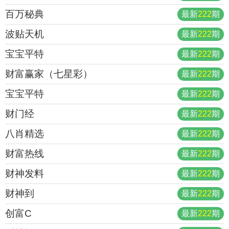
百万秘典
最新
222
期
波贴天机
最新
222
期
宝宝平特
最新
222
期
财富赢家（七星彩）
最新
222
期
宝宝平特
最新
222
期
财门经
最新
222
期
八肖精选
最新
222
期
财富热线
最新
222
期
财神发料
最新
222
期
财神到
最新
222
期
创富C
最新
222
期