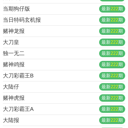
当期狗仔版
最新
222
期
当日特码玄机报
最新
222
期
赌神龙报
最新
222
期
大刀皇
最新
222
期
独一无二
最新
222
期
赌神鸡报
最新
222
期
大刀彩霸王B
最新
222
期
大陆仔
最新
222
期
赌神虎报
最新
222
期
大刀彩霸王A
最新
222
期
大陆报
最新
222
期