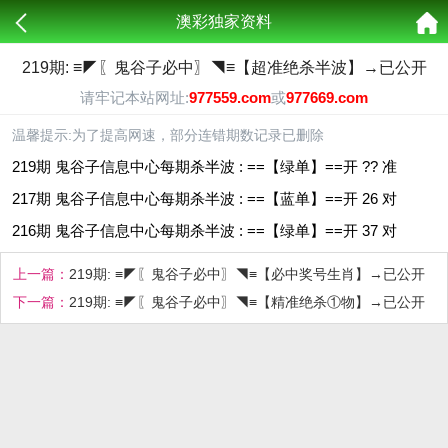
澳彩独家资料
219期: ≡◤〖鬼谷子必中〗◥≡【超准绝杀半波】→已公开
请牢记本站网址:
977559.com
或
977669.com
温馨提示:为了提高网速，部分连错期数记录已删除
219期 鬼谷子信息中心每期杀半波 : ==【绿单】==开 ?? 准
217期 鬼谷子信息中心每期杀半波 : ==【蓝单】==开 26 对
216期 鬼谷子信息中心每期杀半波 : ==【绿单】==开 37 对
上一篇：
219期: ≡◤〖鬼谷子必中〗◥≡【必中奖号生肖】→已公开
下一篇：
219期: ≡◤〖鬼谷子必中〗◥≡【精准绝杀①物】→已公开