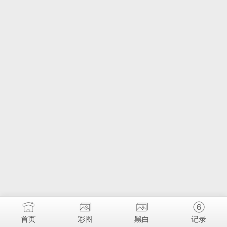
首页
彩图
黑白
记录