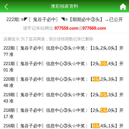
澳彩独家资料
222期: ≡◤〖鬼谷子必中〗◥≡【期期必中③头】→已公开
请牢记本站网址:
977559.com
或
977669.com
温馨提示:为了提高网速，部分连错期数记录已删除
222期 〖鬼谷子必中〗信息中心③头☆中奖 : 【1头,2头,0头】开
?? 准
221期 〖鬼谷子必中〗信息中心③头☆中奖 : 【2头,
0头
,4头】开
01 准
220期 〖鬼谷子必中〗信息中心③头☆中奖 : 【
4头
,2头,3头】开
48 准
219期 〖鬼谷子必中〗信息中心③头☆中奖 : 【2头,
4头
,3头】开
43 准
218期 〖鬼谷子必中〗信息中心③头☆中奖 : 【2头,
1头
,0头】开
17 准
216期 〖鬼谷子必中〗信息中心③头☆中奖 : 【
3头
,4头,1头】开