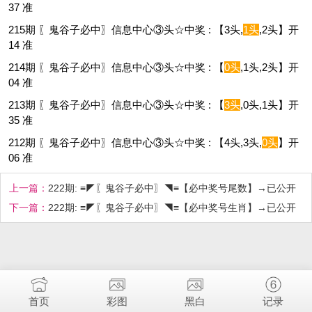
37 准
215期 〖鬼谷子必中〗信息中心③头☆中奖 : 【3头,
1头
,2头】开
14 准
214期 〖鬼谷子必中〗信息中心③头☆中奖 : 【
0头
,1头,2头】开
04 准
213期 〖鬼谷子必中〗信息中心③头☆中奖 : 【
3头
,0头,1头】开
35 准
212期 〖鬼谷子必中〗信息中心③头☆中奖 : 【4头,3头,
0头
】开
06 准
上一篇：
222期: ≡◤〖鬼谷子必中〗◥≡【必中奖号尾数】→已公开
下一篇：
222期: ≡◤〖鬼谷子必中〗◥≡【必中奖号生肖】→已公开
首页
彩图
黑白
记录