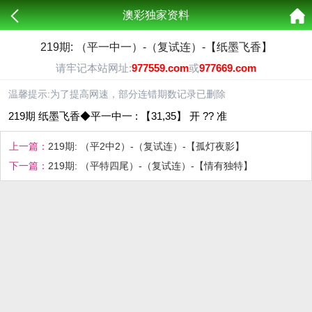
澳彩独家资料
219期: （平一中一）-（复试连）-【纸墨飞香】
请牢记本站网址:
977559.com
或
977669.com
温馨提示:为了提高网速，部分连错期数记录已删除
219期 纸墨飞香◆平一中一 : 【31,35】 开 ?? 准
上一篇：
219期: （平2中2）-（复试连）-【孤灯夜影】
下一篇：
219期: （平特四尾）-（复试连）-【情有独特】