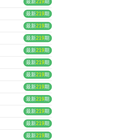
最新
219
期
最新
219
期
最新
219
期
最新
219
期
最新
219
期
最新
219
期
最新
219
期
最新
219
期
最新
219
期
最新
219
期
最新
219
期
最新
219
期