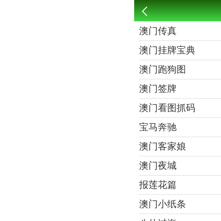
澳门传真
澳门挂牌宝典
澳门跑狗图
澳门签牌
澳门看图抓码
宝马奔驰
澳门客家娘
澳门夜城
报莲花篇
澳门小纸条