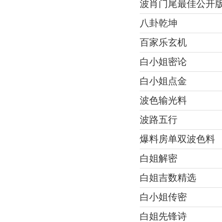
波肖门尾最佳公开
八卦乾坤
百家乐玄机
白小姐密论
白小姐点金
波色输光料
波路五行
爆料房单双波色料
白姐解密
白姐吉数精选
白小姐传密
白姐先锋诗