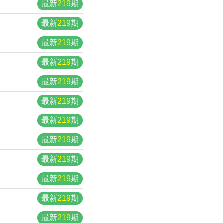
最新
219
期
最新
219
期
最新
219
期
最新
219
期
最新
219
期
最新
219
期
最新
219
期
最新
219
期
最新
219
期
最新
219
期
最新
219
期
最新
219
期