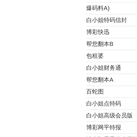
爆码料A)
白小姐特码信封
博彩快迅
帮您翻本B
包租婆
白小姐财务通
帮您翻本A
百蛇图
白小姐点特码
白小姐高级会员版
博彩网平特报