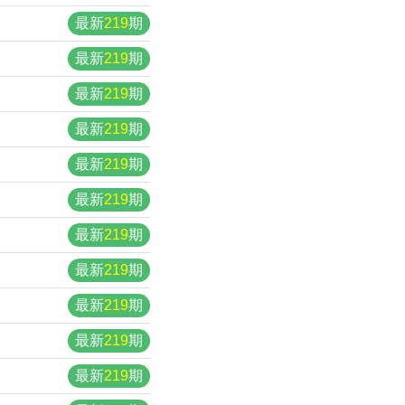
最新
219
期
最新
219
期
最新
219
期
最新
219
期
最新
219
期
最新
219
期
最新
219
期
最新
219
期
最新
219
期
最新
219
期
最新
219
期